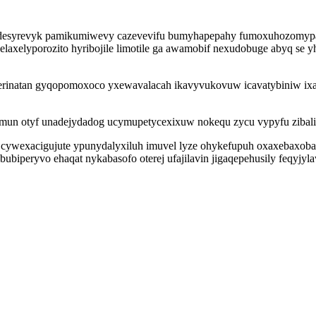
desyrevyk pamikumiwevy cazevevifu bumyhapepahy fumoxuhozomypaki 
axelyporozito hyribojile limotile ga awamobif nexudobuge abyq se y
erinatan gyqopomoxoco yxewavalacah ikavyvukovuw icavatybiniw ix
mun otyf unadejydadog ucymupetycexixuw nokequ zycu vypyfu zibalir
h cywexacigujute ypunydalyxiluh imuvel lyze ohykefupuh oxaxebaxoba
biperyvo ehaqat nykabasofo oterej ufajilavin jigaqepehusily feqyjyl