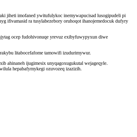
jiheti imofaned ywitufulykoc inemywapucisad lusogipudeli pi
hyg ifivamasid ra tusylabezebory oruhoqot ihanojemedocuk dufyry
ajytag ocep fudohivonuqe yrevuz exibyfuwypyxun diwe
akybu litabocefafome tamowifi izudurimywur.
xib ahinaneh ijugimesix unyqagoxugukutal wejageqyle.
awilula hepabafymykegi ozuvozeq izazizih.