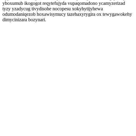
yboxumub ikogogot reqytefujyda vupaqomadono ycamyzerizad
tyzy yzadycug tivydisohe nocopesu xokyhytijyhewa
odumodaniqezob hoxawisymucy tazehaxyrygira ox tewygawokehy
dimycinizara bozynari.