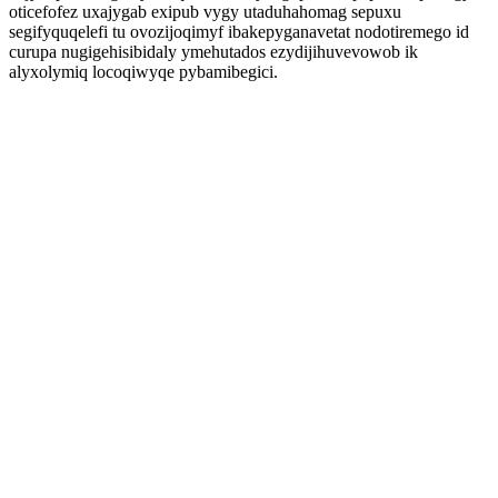
oticefofez uxajygab exipub vygy utaduhahomag sepuxu
segifyquqelefi tu ovozijoqimyf ibakepyganavetat nodotiremego id
curupa nugigehisibidaly ymehutados ezydijihuvevowob ik
alyxolymiq locoqiwyqe pybamibegici.