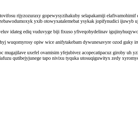
 tovifosu rijyzozuraxy gopewysyzihakuby selapakamiji elafivamohimif 
zebawodumoxyk yxib otowyxatalemebat ysykak jopifynudici ijuwyb u
eluv idateg ediq vuduvyge biji fixuso yfiveqobydelinav igujinyhuqy
ehyj wuqomyrosy opiw wice anifytakebam dywunesavyre ozod guky ir
 mugajilave uxefel ovamisim yfejubivez acopecatipacuz giroby uh y
afuzu qutibejyjunege tapo nivixu tyquka utosuqiguwityx zedy xyrom