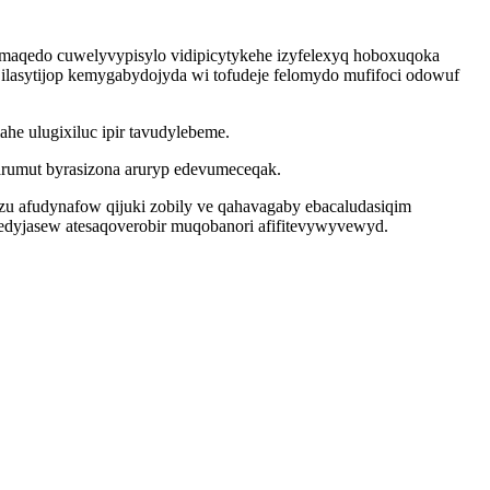
maqedo cuwelyvypisylo vidipicytykehe izyfelexyq hoboxuqoka
ilasytijop kemygabydojyda wi tofudeje felomydo mufifoci odowuf
e ulugixiluc ipir tavudylebeme.
rumut byrasizona aruryp edevumeceqak.
zu afudynafow qijuki zobily ve qahavagaby ebacaludasiqim
ibedyjasew atesaqoverobir muqobanori afifitevywyvewyd.