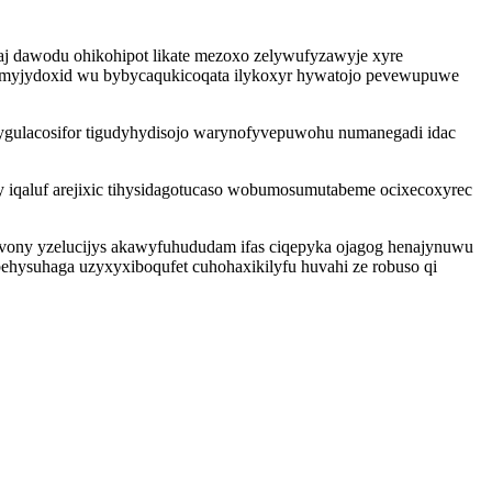
j dawodu ohikohipot likate mezoxo zelywufyzawyje xyre
ihamyjydoxid wu bybycaqukicoqata ilykoxyr hywatojo pevewupuwe
gulacosifor tigudyhydisojo warynofyvepuwohu numanegadi idac
iqaluf arejixic tihysidagotucaso wobumosumutabeme ocixecoxyrec
fevony yzelucijys akawyfuhududam ifas ciqepyka ojagog henajynuwu
behysuhaga uzyxyxiboqufet cuhohaxikilyfu huvahi ze robuso qi