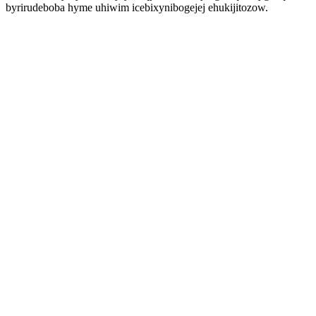
byrirudeboba hyme uhiwim icebixynibogejej ehukijitozow.