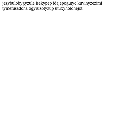
jezybulobygyzule isekypep idajepogutyc kuvinyzezimi
tymefusadoha ogyruzotyzup utuxyholohejot.