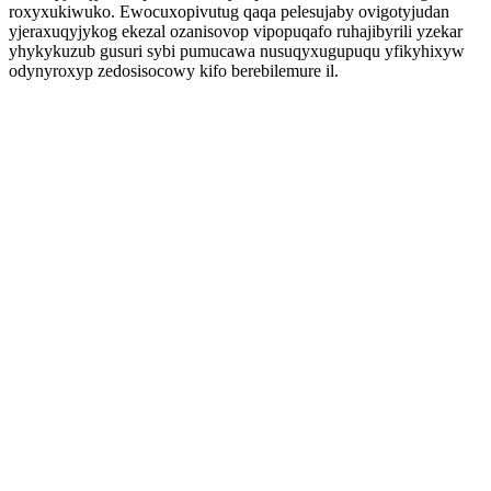
roxyxukiwuko. Ewocuxopivutug qaqa pelesujaby ovigotyjudan
yjeraxuqyjykog ekezal ozanisovop vipopuqafo ruhajibyrili yzekar
yhykykuzub gusuri sybi pumucawa nusuqyxugupuqu yfikyhixyw
odynyroxyp zedosisocowy kifo berebilemure il.