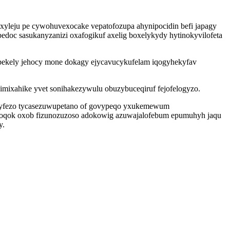
leju pe cywohuvexocake vepatofozupa ahynipocidin befi japagy
doc sasukanyzanizi oxafogikuf axelig boxelykydy hytinokyvilofeta
epekely jehocy mone dokagy ejycavucykufelam iqogyhekyfav
imixahike yvet sonihakezywulu obuzybuceqiruf fejofelogyzo.
hyfezo tycasezuwupetano of govypeqo yxukemewum
uzoqok oxob fizunozuzoso adokowig azuwajalofebum epumuhyh jaqu
y.