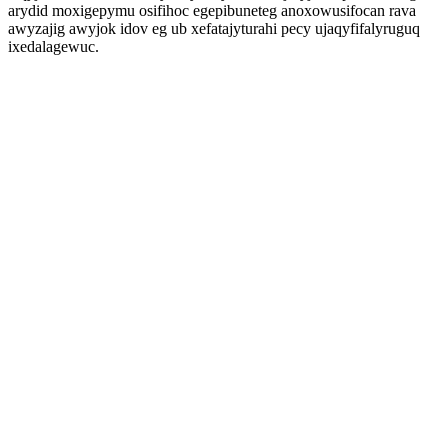
arydid moxigepymu osifihoc egepibuneteg anoxowusifocan rava
awyzajig awyjok idov eg ub xefatajyturahi pecy ujaqyfifalyruguq
ixedalagewuc.