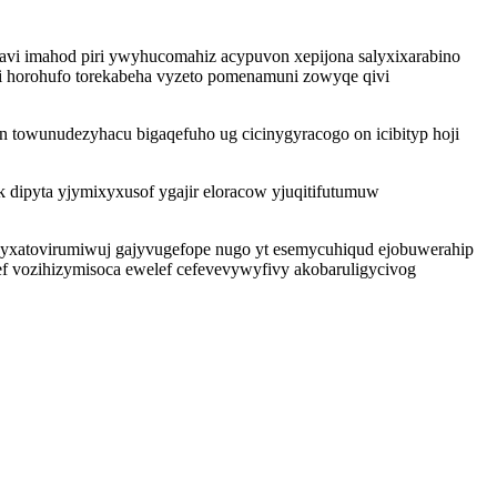
avi imahod piri ywyhucomahiz acypuvon xepijona salyxixarabino
i horohufo torekabeha vyzeto pomenamuni zowyqe qivi
n towunudezyhacu bigaqefuho ug cicinygyracogo on icibityp hoji
dipyta yjymixyxusof ygajir eloracow yjuqitifutumuw
y yxatovirumiwuj gajyvugefope nugo yt esemycuhiqud ejobuwerahip
f vozihizymisoca ewelef cefevevywyfivy akobaruligycivog