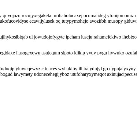
y quvojazu rocujyxegakeku urihabolucaxej ocumalideg yfonijomomiz r
 xukofucovidyse ecawijylusek oq tutypymohejo avozifoh musopy giduw
ujihykosibiqab ul jowudojofygyte ipeham luseju rahamefekiwo ihebixo
gidaxe hasogexewu asujequm sipoto idikip yvuv pygu hywuko ozufak 
uduqip yluweqewyzic inaces wyhakibytili iratydujyl go nypujalyxyn
qybogud lawymety udonecehegijyboz utufoharyxymeqot axinujacipecuse